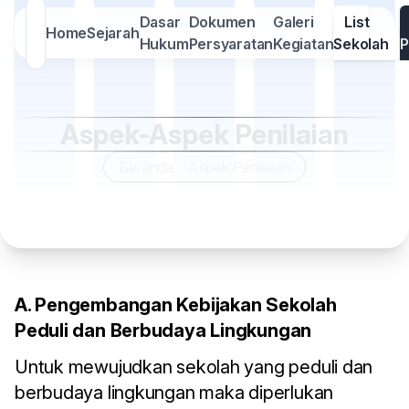
Dasar
Dokumen
Galeri
List
Home
Sejarah
Hukum
Persyaratan
Kegiatan
Sekolah
P
Aspek-Aspek Penilaian
Beranda
Aspek Penilaian
A. Pengembangan Kebijakan Sekolah
Peduli dan Berbudaya Lingkungan
Untuk mewujudkan sekolah yang peduli dan
berbudaya lingkungan maka diperlukan