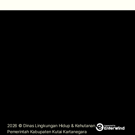
h Kabupaten Kutai Kartanegara
ingkungan Hidup & Kehutanan
ad Dahlan, Sukarame, Tenggarong 75515
pon:
61169
 juga boleh:
ukar@gmail.com
2026 © Dinas Lingkungan Hidup & Kehutanan
Pemerintah Kabupaten Kutai Kartanegara